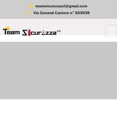
teamsicurezzasrl@gmail.com
Via General Cantore n° 33/35/39