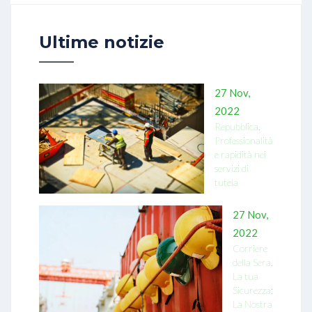
Ultime notizie
27 Nov,
2022
Repubblica.
Professionalità
e rapidità nei
servizi di
tutela
27 Nov,
2022
Corriere
della Sera.
La tua
Sicurezza:
La Nostra