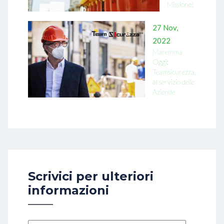
Missione!
27 Nov,
2022
Maremma
Oggi:
Teamsicurezza,
al servizio delle
Aziende
Scrivici per ulteriori
informazioni