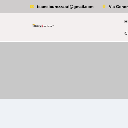
teamsicurezzasrl@gmail.com
Via Gener
H
C