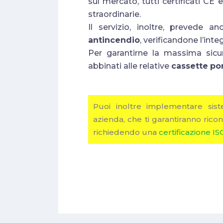
sul mercato, tutti certificati CE
straordinarie.
Il servizio, inoltre, prevede 
antincendio
, verificandone l’inte
Per garantirne la massima sicur
abbinati alle relative
cassette
por
Puoi inoltre implementare sist
azienda, che ti garantiranno ricon
richiedendo una
certificazione IS