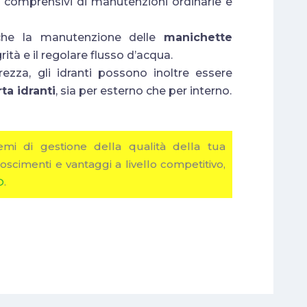
 e comprensivi di manutenzioni ordinarie e
anche la manutenzione delle
manichette
grità e il regolare flusso d’acqua.
ezza, gli idranti possono inoltre essere
ta idranti
, sia per esterno che per interno.
emi di gestione della qualità della tua
oscimenti e vantaggi a livello competitivo,
O
.