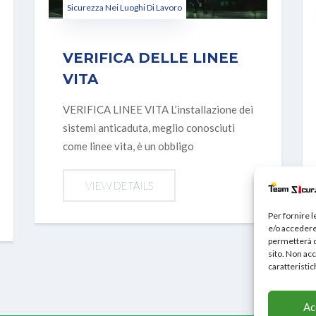
Sicurezza Nei Luoghi Di Lavoro
VERIFICA DELLE LINEE
VITA
VERIFICA LINEE VITA L’installazione dei
sistemi anticaduta, meglio conosciuti
come linee vita, è un obbligo
VIEW DETAILS
Per fornire 
e/o accedere 
permetterà d
sito. Non ac
caratteristic
Ac