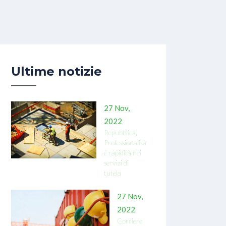
Ultime notizie
27 Nov,
2022
Repubblica.
Professionalità
e rapidità nei
servizi di
tutela
27 Nov,
2022
Corriere