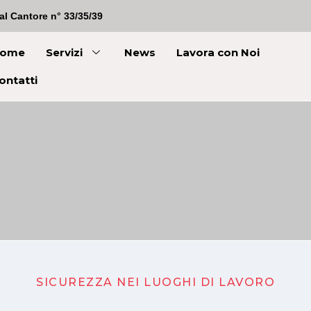
al Cantore n° 33/35/39
ome
Servizi
News
Lavora con Noi
ontatti
SICUREZZA NEI LUOGHI DI LAVORO