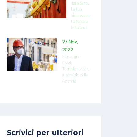
della Sera.
La tua
Sicurezza:
La Nostra
Missione!
27 Nov,
2022
Maremma
Oggi:
Teamsicurezza,
al servizio delle
Aziende
Scrivici per ulteriori