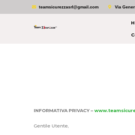
teamsicurezzasrl@gmail.com
Via Gener
H
C
INFORMATIVA PRIVACY –
www.teamsicure
Gentile Utente,