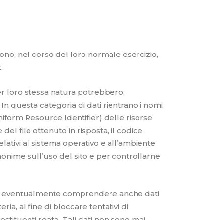
ono, nel corso del loro normale esercizio,
.
per loro stessa natura potrebbero,
 In questa categoria di dati rientrano i nomi
Uniform Resource Identifier) delle risorse
 del file ottenuto in risposta, il codice
elativi al sistema operativo e all’ambiente
 anonime sull’uso del sito e per controllarne
ossono eventualmente comprendere anche dati
a, al fine di bloccare tentativi di
tituenti reato. Tali dati non sono mai