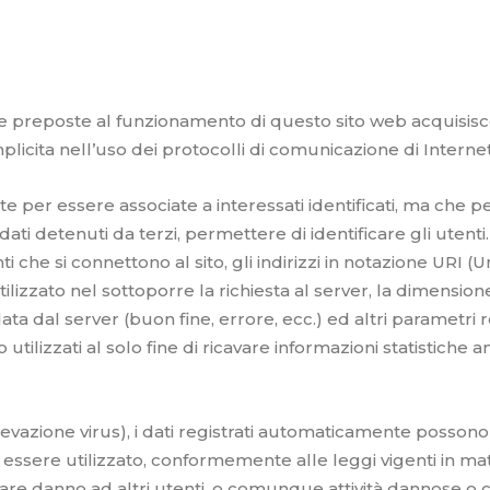
re preposte al funzionamento di questo sito web acquisisc
mplicita nell’uso dei protocolli di comunicazione di Internet
lte per essere associate a interessati identificati, ma che 
ati detenuti da terzi, permettere di identificare gli utenti.
i che si connettono al sito, gli indirizzi in notazione URI (
utilizzato nel sottoporre la richiesta al server, la dimensione
ta dal server (buon fine, errore, ecc.) ed altri parametri r
utilizzati al solo fine di ricavare informazioni statistiche
ll, rilevazione virus), i dati registrati automaticamente p
ssere utilizzato, conformemente alle leggi vigenti in materi
e danno ad altri utenti, o comunque attività dannose o cos