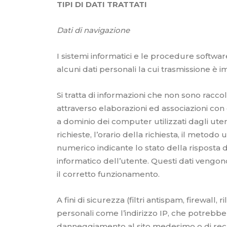
TIPI DI DATI TRATTATI
Dati di navigazione
I sistemi informatici e le procedure softwa
alcuni dati personali la cui trasmissione è i
Si tratta di informazioni che non sono racco
attraverso elaborazioni ed associazioni con d
a dominio dei computer utilizzati dagli utent
richieste, l’orario della richiesta, il metodo 
numerico indicante lo stato della risposta da
informatico dell’utente. Questi dati vengono 
il corretto funzionamento.
A fini di sicurezza (filtri antispam, firewa
personali come l’indirizzo IP, che potrebbe e
danneggiamento al sito medesimo o di recar