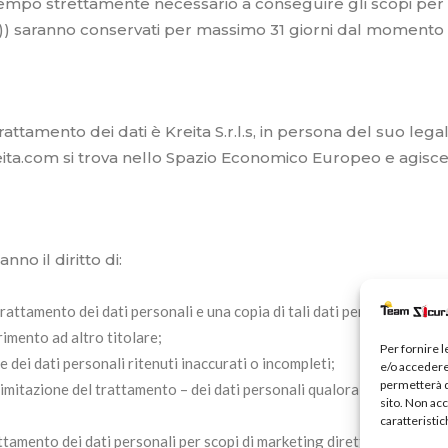
tempo strettamente necessario a conseguire gli scopi per cui
B)) saranno conservati per massimo 31 giorni dal momento 
ttamento dei dati è Kreita S.r.l.s, in persona del suo legal
kreita.com si trova nello Spazio Economico Europeo e agis
anno il diritto di:
rattamento dei dati personali e una copia di tali dati personali; per 
rimento ad altro titolare;
Per fornire 
 dei dati personali ritenuti inaccurati o incompleti;
e/o accedere 
permetterà d
limitazione del trattamento – dei dati personali qualora si tratti di d
sito. Non ac
caratteristic
attamento dei dati personali per scopi di marketing diretto. Ai sensi