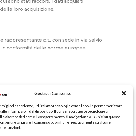
 sono stati raccolti. I dati acquisiti
della loro acquisizione.
e rappresentante p.t., con sede in Via Salvio
ce in conformità delle norme europee.
Gestisci Consenso
i dati oggetto di trattamento con sistemi
le migliori esperienze, utilizziamo tecnologie come i cookie per memorizzare
alle informazioni del dispositivo. Il consenso a queste tecnologie ci
i elaborare dati come il comportamento di navigazione o ID unici su questo
ati o informazioni non necessari – o non più
consentire o ritirare il consenso può influire negativamente su alcune
he e funzioni.
 del Regolamento n. 679/2016 l’utente ha la