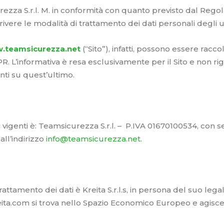
rezza S.r.l. M. in conformità con quanto previsto dal Reg
crivere le modalità di trattamento dei dati personali degli 
.teamsicurezza.net
(“Sito”), infatti, possono essere racco
R. L’informativa è resa esclusivamente per il Sito e non rigu
enti su quest’ultimo.
i vigenti è: Teamsicurezza S.r.l. – P.IVA 01670100534, con 
all’indirizzo
info@teamsicurezza.net
.
ttamento dei dati è Kreita S.r.l.s, in persona del suo legal
kreita.com si trova nello Spazio Economico Europeo e agis