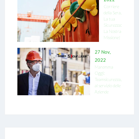
Corriere
della Sera.
La tua
Sicurezza:
La Nostra
Missione!
27 Nov,
2022
Maremma
Oggi:
Teamsicurezza,
al servizio delle
Aziende