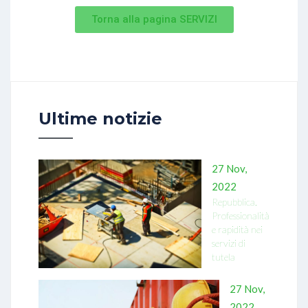
Torna alla pagina SERVIZI
Ultime notizie
27 Nov,
2022
Repubblica.
Professionalità
e rapidità nei
servizi di
tutela
27 Nov,
2022