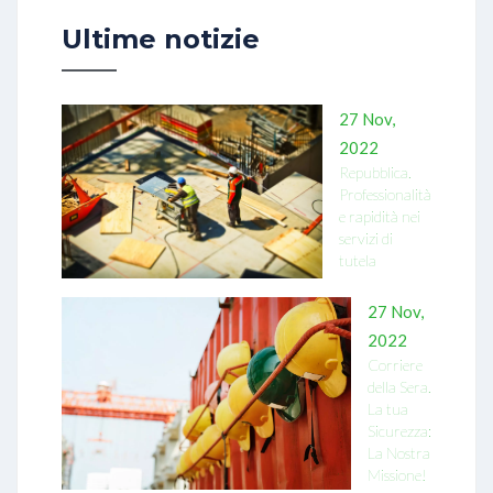
Ultime notizie
27 Nov,
2022
Repubblica.
Professionalità
e rapidità nei
servizi di
tutela
27 Nov,
2022
Corriere
della Sera.
La tua
Sicurezza:
La Nostra
Missione!