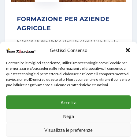
FORMAZIONE PER AZIENDE
AGRICOLE
FORMAZIONE PER AZIENDE AGRICOLE Il testo
unico sulla salute e la sicurezza sul lavoro
Gestisci Consenso
disciplina
Per fornire le migliori esperienze, utilizziamo tecnologie come i cookie per
memorizzare e/o accedere alle informazioni del dispositivo. Il consenso a
VIEW DETAILS
queste tecnologie ci permetterà di elaborare dati come il comportamento di
navigazione o ID unici su questo sito. Non acconsentire o ritirare il consenso
può influire negativamente su alcune caratteristiche e funzioni.
Accetta
Nega
Visualizza le preferenze
Chatta con un consulente!
© Copyright 2022 Teamsicurezza S.r.l. | P.IVA 01670100534