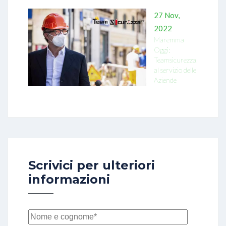
27 Nov,
2022
Maremma
Oggi:
Teamsicurezza,
al servizio delle
Aziende
Scrivici per ulteriori
informazioni