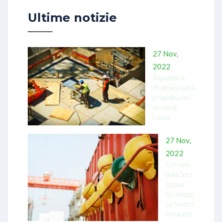
Ultime notizie
27 Nov,
2022
Repubblica.
Professionalità
e rapidità nei
servizi di
tutela
27 Nov,
2022
Corriere
della Sera.
La tua
Sicurezza:
La Nostra
Missione!