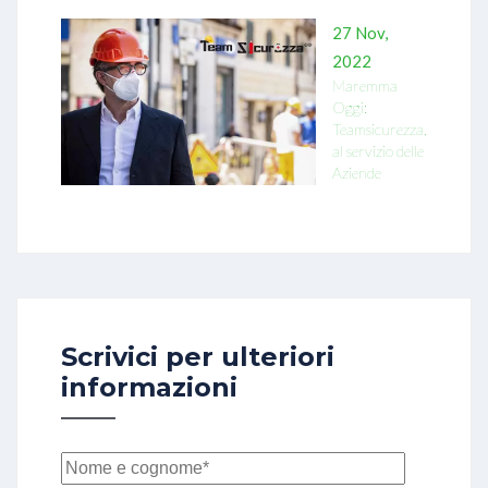
27 Nov,
2022
Maremma
Oggi:
Teamsicurezza,
al servizio delle
Aziende
Scrivici per ulteriori
informazioni